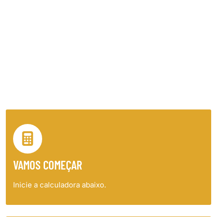
chegou para ajudar nessa tarefa tão
fundamental, que é encomendar a
quantidade certa de chopp. Então,
informe quantas pessoas e a
duração de seu evento, que
ajudamos a descobrir o número
recomendado.
VAMOS COMEÇAR
Inicie a calculadora abaixo.