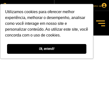
Selecione sua localização
Entre ou cadastre-se
Utilizamos cookies para oferecer melhor
experiência, melhorar o desempenho, analisar
como você interage em nosso site e
R$
0,00
personalizar conteúdo. Ao utilizar este site, você
concorda com o uso de cookies.
Ok, entendi!
CALCULADORA DE
BEBIDAS
Tá com medo de errar a mão na
hora de pedir e faltar chopp na
festa? Nossa Calculadora de Honra