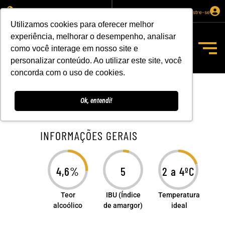
Selecione sua localização
Entre ou cadastre-se
Utilizamos cookies para oferecer melhor
experiência, melhorar o desempenho, analisar
Cart
como você interage em nosso site e
personalizar conteúdo. Ao utilizar este site, você
concorda com o uso de cookies.
Ok, entendi!
INFORMAÇÕES GERAIS
4,6%
5
2 a 4ºC
Teor
IBU
(Índice
Temperatura
alcoólico
de amargor)
ideal